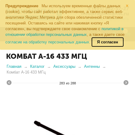
×
Предупреждение
Мы используем временные файлы данных
8 (495) 502-57-27
(cookie), чтобы сайт работал эффективнее, а также сервис веб-
info@radiodigital.ru
аналитики Яндекс.Метрика для сбора обезличенной статистики
Контакты
Перезвонить
посещений. Оставаясь на сайте или нажимая кнопку «Я
согласен», вы подтверждаете свое ознакомление с
политикой в
0
КАТАЛОГ
отношении обработки персональных данных
, а также даете свое
ТОВАРОВ
согласие на обработку персональных данных.
Я согласен
КОМБАТ А-16 433 МГЦ
Главная
Каталог
Аксессуары
Антенны
Комбат А-16 433 МГц
283
из
288