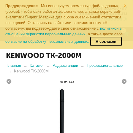
×
Предупреждение
Мы используем временные файлы данных
8 (495) 502-57-27
(cookie), чтобы сайт работал эффективнее, а также сервис веб-
info@radiodigital.ru
аналитики Яндекс.Метрика для сбора обезличенной статистики
Контакты
Перезвонить
посещений. Оставаясь на сайте или нажимая кнопку «Я
согласен», вы подтверждаете свое ознакомление с
политикой в
0
КАТАЛОГ
отношении обработки персональных данных
, а также даете свое
ТОВАРОВ
согласие на обработку персональных данных.
Я согласен
KENWOOD TK-2000M
Главная
Каталог
Радиостанции
Профессиональные
Kenwood TK-2000M
70
из
143