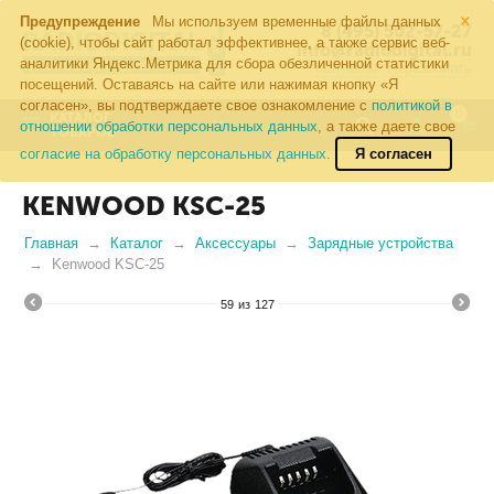
×
Предупреждение
Мы используем временные файлы данных
8 (495) 502-57-27
(cookie), чтобы сайт работал эффективнее, а также сервис веб-
info@radiodigital.ru
аналитики Яндекс.Метрика для сбора обезличенной статистики
Контакты
Перезвонить
посещений. Оставаясь на сайте или нажимая кнопку «Я
согласен», вы подтверждаете свое ознакомление с
политикой в
0
КАТАЛОГ
отношении обработки персональных данных
, а также даете свое
ТОВАРОВ
согласие на обработку персональных данных.
Я согласен
KENWOOD KSC-25
Главная
Каталог
Аксессуары
Зарядные устройства
Kenwood KSC-25
59
из
127