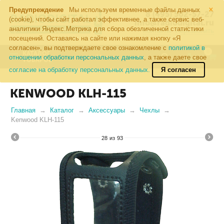
×
Предупреждение
Мы используем временные файлы данных
8 (495) 502-57-27
(cookie), чтобы сайт работал эффективнее, а также сервис веб-
info@radiodigital.ru
аналитики Яндекс.Метрика для сбора обезличенной статистики
Контакты
Перезвонить
посещений. Оставаясь на сайте или нажимая кнопку «Я
согласен», вы подтверждаете свое ознакомление с
политикой в
0
КАТАЛОГ
отношении обработки персональных данных
, а также даете свое
ТОВАРОВ
согласие на обработку персональных данных.
Я согласен
KENWOOD KLH-115
Главная
Каталог
Аксессуары
Чехлы
Kenwood KLH-115
28
из
93