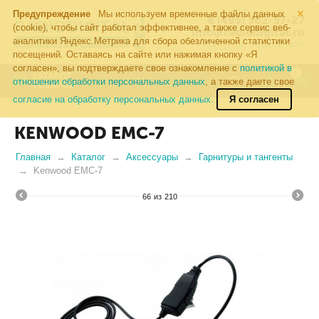
×
Предупреждение
Мы используем временные файлы данных
8 (495) 502-57-27
(cookie), чтобы сайт работал эффективнее, а также сервис веб-
info@radiodigital.ru
аналитики Яндекс.Метрика для сбора обезличенной статистики
Контакты
Перезвонить
посещений. Оставаясь на сайте или нажимая кнопку «Я
согласен», вы подтверждаете свое ознакомление с
политикой в
0
КАТАЛОГ
отношении обработки персональных данных
, а также даете свое
ТОВАРОВ
согласие на обработку персональных данных.
Я согласен
KENWOOD EMC-7
Главная
Каталог
Аксессуары
Гарнитуры и тангенты
Kenwood EMC-7
66
из
210