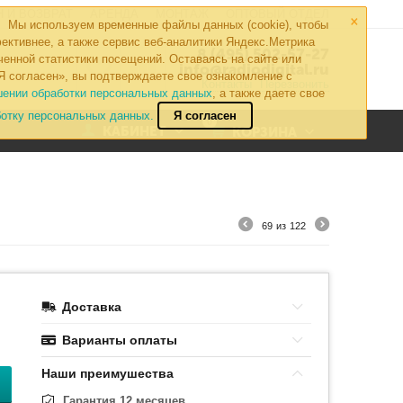
×
 И ВОЗВРАТ
АРЕНДА
МОНТАЖ
ОПТОВЫЙ ОТДЕЛ
Мы используем временные файлы данных (cookie), чтобы
ективнее, а также сервис веб-аналитики Яндекс.Метрика
8 (495) 502-57-27
ченной статистики посещений. Оставаясь на сайте или
info@radiodigital.ru
Я согласен», вы подтверждаете свое ознакомление с
Контакты
Перезвонить
шении обработки персональных данных
, а также даете свое
ботку персональных данных.
Я согласен
0
КАБИНЕТ
КОРЗИНА
69
из
122
Доставка
Варианты оплаты
Наши преимушества
Гарантия 12 месяцев