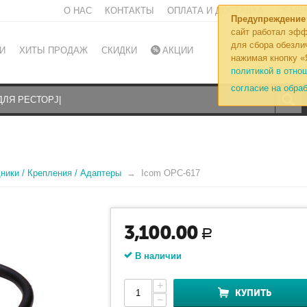
О НАС
КОНТАКТЫ
ОПЛАТА И ДОСТАВКА
ОБМЕН
Предупреждение
сайт работал эфф
для сбора обезли
И
ХИТЫ ПРОДАЖ
СКИДКИ
АКЦИИ
нажимая кнопку «
политикой в отно
согласие на обра
ники / Крепления / Адаптеры
Icom OPC-617
3,100.00
Р
В наличии
+
КУПИТЬ
−