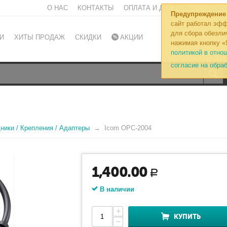
О НАС
КОНТАКТЫ
ОПЛАТА И ДОСТАВКА
ОБМЕН
Предупреждение
сайт работал эфф
для сбора обезли
И
ХИТЫ ПРОДАЖ
СКИДКИ
АКЦИИ
нажимая кнопку «
политикой в отно
согласие на обра
ники / Крепления / Адаптеры
Icom OPC-2004
1,400.00
Р
В наличии
+
КУПИТЬ
−