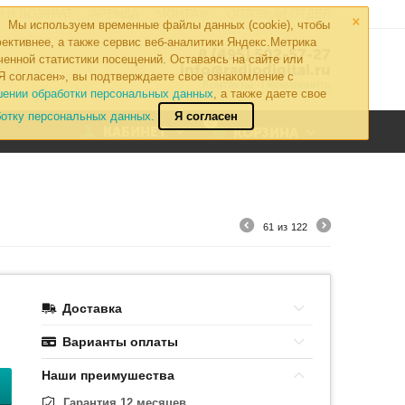
×
 И ВОЗВРАТ
АРЕНДА
МОНТАЖ
ОПТОВЫЙ ОТДЕЛ
Мы используем временные файлы данных (cookie), чтобы
ективнее, а также сервис веб-аналитики Яндекс.Метрика
8 (495) 502-57-27
ченной статистики посещений. Оставаясь на сайте или
info@radiodigital.ru
Я согласен», вы подтверждаете свое ознакомление с
Контакты
Перезвонить
шении обработки персональных данных
, а также даете свое
ботку персональных данных.
Я согласен
0
КАБИНЕТ
КОРЗИНА
61
из
122
Доставка
Варианты оплаты
Наши преимушества
Гарантия 12 месяцев