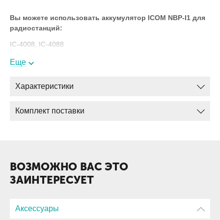
Вы можете использовать аккумулятор ICOM NBP-I1 для
радиостанций:
IC-4008, IC-4088
Тип батареи Ni-MH
Еще
Ёмкость батареи 1500 мАч
Характеристики
Время работы (цикл 5-5-90) 10 часов
Число циклов перезарядки 400
Комплект поставки
Температура работы (°С) от -10 до +55
Габариты 53x45x14 мм
Вес 80 г
ВОЗМОЖНО ВАС ЭТО
ЗАИНТЕРЕСУЕТ
Аксессуары