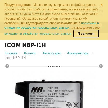
×
Предупреждение
Мы используем временные файлы данных
8 (495) 502-57-27
(cookie), чтобы сайт работал эффективнее, а также сервис веб-
info@radiodigital.ru
аналитики Яндекс.Метрика для сбора обезличенной статистики
Контакты
Перезвонить
посещений. Оставаясь на сайте или нажимая кнопку «Я
согласен», вы подтверждаете свое ознакомление с
политикой в
0
КАТАЛОГ
отношении обработки персональных данных
, а также даете свое
ТОВАРОВ
согласие на обработку персональных данных.
Я согласен
ICOM NBP-I1H
Главная
Каталог
Аксессуары
Аккумуляторы
Icom NBP-I1H
57
из
188