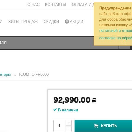
О НАС
КОНТАКТЫ
ОПЛАТА И ДОСТАВКА
ОБМЕН
Предупреждение
сайт работал эфф
для сбора обезли
И
ХИТЫ ПРОДАЖ
СКИДКИ
АКЦИИ
нажимая кнопку «
политикой в отно
согласие на обра
ляторы
ICOM IC-FR6000
92,990.00
Р
В наличии
+
КУПИТЬ
−