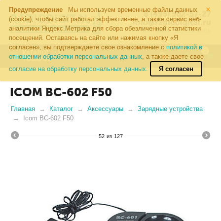
×
Предупреждение
Мы используем временные файлы данных
8 (495) 502-57-27
(cookie), чтобы сайт работал эффективнее, а также сервис веб-
info@radiodigital.ru
аналитики Яндекс.Метрика для сбора обезличенной статистики
Контакты
Перезвонить
посещений. Оставаясь на сайте или нажимая кнопку «Я
согласен», вы подтверждаете свое ознакомление с
политикой в
0
КАТАЛОГ
отношении обработки персональных данных
, а также даете свое
ТОВАРОВ
согласие на обработку персональных данных.
Я согласен
ICOM BC-602 F50
Главная
Каталог
Аксессуары
Зарядные устройства
Icom BC-602 F50
52
из
127