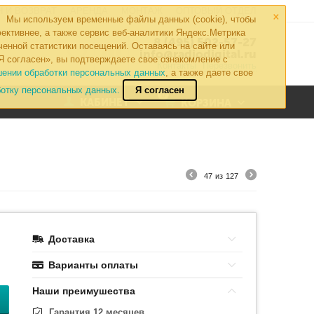
×
 И ВОЗВРАТ
АРЕНДА
МОНТАЖ
ОПТОВЫЙ ОТДЕЛ
Мы используем временные файлы данных (cookie), чтобы
ективнее, а также сервис веб-аналитики Яндекс.Метрика
8 (495) 502-57-27
ченной статистики посещений. Оставаясь на сайте или
info@radiodigital.ru
Я согласен», вы подтверждаете свое ознакомление с
Контакты
Перезвонить
шении обработки персональных данных
, а также даете свое
ботку персональных данных.
Я согласен
0
КАБИНЕТ
КОРЗИНА
47
из
127
Доставка
Варианты оплаты
Наши преимушества
Гарантия 12 месяцев