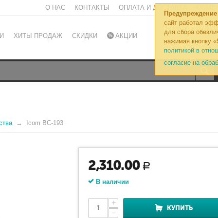
О НАС
КОНТАКТЫ
ОПЛАТА И ДОСТАВКА
ОБМЕН
Предупреждение
сайт работал эфф
для сбора обезли
И
ХИТЫ ПРОДАЖ
СКИДКИ
АКЦИИ
нажимая кнопку «
политикой в отно
согласие на обра
ства
Icom BC-193
2,310.00
Р
В наличии
+
КУПИТЬ
−