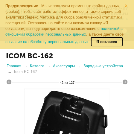
×
Предупреждение
Мы используем временные файлы данных
8 (495) 502-57-27
(cookie), чтобы сайт работал эффективнее, а также сервис веб-
info@radiodigital.ru
аналитики Яндекс.Метрика для сбора обезличенной статистики
Контакты
Перезвонить
посещений. Оставаясь на сайте или нажимая кнопку «Я
согласен», вы подтверждаете свое ознакомление с
политикой в
0
КАТАЛОГ
отношении обработки персональных данных
, а также даете свое
ТОВАРОВ
согласие на обработку персональных данных.
Я согласен
ICOM BC-162
Главная
Каталог
Аксессуары
Зарядные устройства
Icom BC-162
42
из
127