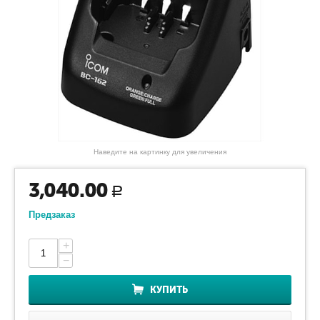
Наведите на картинку для увеличения
3,040.00
Р
Предзаказ
+
−
КУПИТЬ