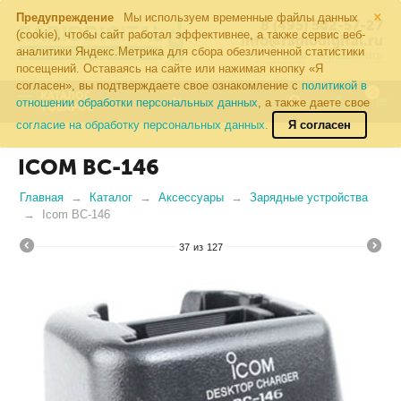
×
Предупреждение
Мы используем временные файлы данных
8 (495) 502-57-27
(cookie), чтобы сайт работал эффективнее, а также сервис веб-
info@radiodigital.ru
аналитики Яндекс.Метрика для сбора обезличенной статистики
Контакты
Перезвонить
посещений. Оставаясь на сайте или нажимая кнопку «Я
согласен», вы подтверждаете свое ознакомление с
политикой в
0
КАТАЛОГ
отношении обработки персональных данных
, а также даете свое
ТОВАРОВ
согласие на обработку персональных данных.
Я согласен
ICOM BC-146
Главная
Каталог
Аксессуары
Зарядные устройства
Icom BC-146
37
из
127