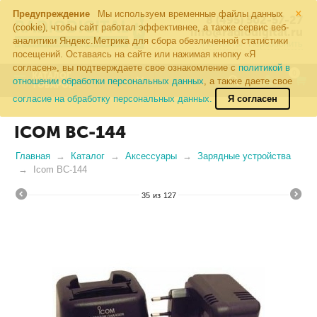
×
Предупреждение
Мы используем временные файлы данных
8 (495) 502-57-27
(cookie), чтобы сайт работал эффективнее, а также сервис веб-
info@radiodigital.ru
аналитики Яндекс.Метрика для сбора обезличенной статистики
Контакты
Перезвонить
посещений. Оставаясь на сайте или нажимая кнопку «Я
согласен», вы подтверждаете свое ознакомление с
политикой в
0
КАТАЛОГ
отношении обработки персональных данных
, а также даете свое
ТОВАРОВ
согласие на обработку персональных данных.
Я согласен
ICOM BC-144
Главная
Каталог
Аксессуары
Зарядные устройства
Icom BC-144
35
из
127