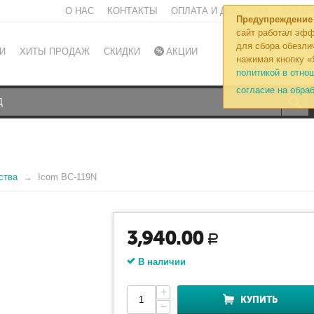
О НАС
КОНТАКТЫ
ОПЛАТА И ДОСТАВКА
ОБМЕН
Предупреждение
сайт работал эфф
для сбора обезли
И
ХИТЫ ПРОДАЖ
СКИДКИ
АКЦИИ
нажимая кнопку «
политикой в отно
согласие на обра
ства
Icom BC-119N
3,940.00
Р
В наличии
+
КУПИТЬ
−