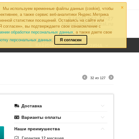
×
 И ВОЗВРАТ
АРЕНДА
МОНТАЖ
ОПТОВЫЙ ОТДЕЛ
Мы используем временные файлы данных (cookie), чтобы
ективнее, а также сервис веб-аналитики Яндекс.Метрика
8 (495) 502-57-27
ченной статистики посещений. Оставаясь на сайте или
info@radiodigital.ru
Я согласен», вы подтверждаете свое ознакомление с
Контакты
Перезвонить
шении обработки персональных данных
, а также даете свое
ботку персональных данных.
Я согласен
0
КАБИНЕТ
КОРЗИНА
32
из
127
Доставка
Варианты оплаты
Наши преимушества
Гарантия 12 месяцев