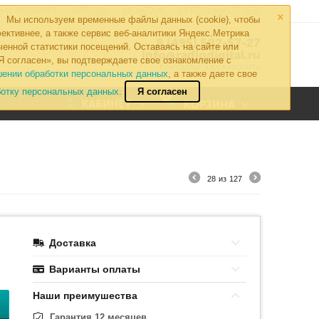
×
 И ВОЗВРАТ
АРЕНДА
МОНТАЖ
ОПТОВЫЙ ОТДЕЛ
Мы используем временные файлы данных (cookie), чтобы
ективнее, а также сервис веб-аналитики Яндекс.Метрика
8 (495) 502-57-27
ченной статистики посещений. Оставаясь на сайте или
info@radiodigital.ru
Я согласен», вы подтверждаете свое ознакомление с
Контакты
Перезвонить
шении обработки персональных данных
, а также даете свое
ботку персональных данных.
Я согласен
0
КАБИНЕТ
КОРЗИНА
28
из
127
Доставка
Варианты оплаты
Наши преимушества
Гарантия 12 месяцев