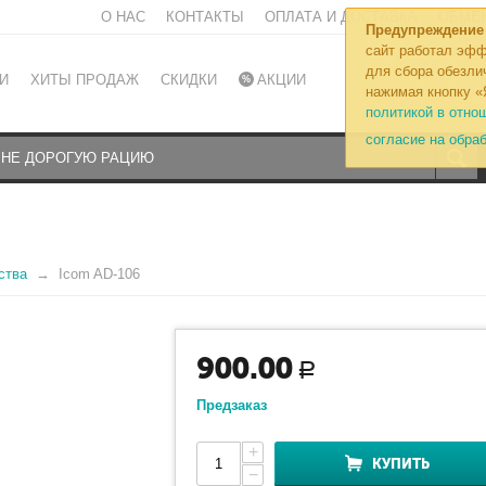
О НАС
КОНТАКТЫ
ОПЛАТА И ДОСТАВКА
ОБМЕН
Предупреждение
сайт работал эфф
для сбора обезли
И
ХИТЫ ПРОДАЖ
СКИДКИ
АКЦИИ
нажимая кнопку «
политикой в отно
согласие на обра
ства
Icom AD-106
900.00
Р
Предзаказ
+
КУПИТЬ
−