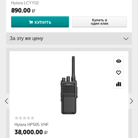
Hytera LCYY02
890.00
Р
Купить в
КУПИТЬ
один клик
За эту же цену
Hytera HP505 VHF
Hy
38,000.00
4
Р