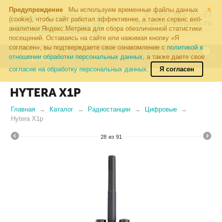
×
Предупреждение
Мы используем временные файлы данных
8 (495) 502-57-27
(cookie), чтобы сайт работал эффективнее, а также сервис веб-
info@radiodigital.ru
аналитики Яндекс.Метрика для сбора обезличенной статистики
Контакты
Перезвонить
посещений. Оставаясь на сайте или нажимая кнопку «Я
согласен», вы подтверждаете свое ознакомление с
политикой в
0
КАТАЛОГ
отношении обработки персональных данных
, а также даете свое
ТОВАРОВ
согласие на обработку персональных данных.
Я согласен
HYTERA X1P
Главная
Каталог
Радиостанции
Цифровые
Hytera X1p
28
из
91