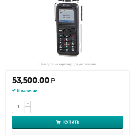
Наведите на картинку для увеличения
53,500.00
Р
В наличии
+
−
КУПИТЬ