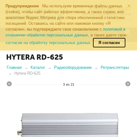
×
Предупреждение
Мы используем временные файлы данных
8 (495) 502-57-27
(cookie), чтобы сайт работал эффективнее, а также сервис веб-
info@radiodigital.ru
аналитики Яндекс.Метрика для сбора обезличенной статистики
Контакты
Перезвонить
посещений. Оставаясь на сайте или нажимая кнопку «Я
согласен», вы подтверждаете свое ознакомление с
политикой в
0
КАТАЛОГ
отношении обработки персональных данных
, а также даете свое
ТОВАРОВ
согласие на обработку персональных данных.
Я согласен
HYTERA RD-625
Главная
Каталог
Радиооборудование
Ретрансляторы
Hytera RD-625
3
из
21