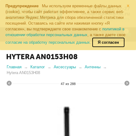
×
Предупреждение
Мы используем временные файлы данных
8 (495) 502-57-27
(cookie), чтобы сайт работал эффективнее, а также сервис веб-
info@radiodigital.ru
аналитики Яндекс.Метрика для сбора обезличенной статистики
Контакты
Перезвонить
посещений. Оставаясь на сайте или нажимая кнопку «Я
согласен», вы подтверждаете свое ознакомление с
политикой в
0
КАТАЛОГ
отношении обработки персональных данных
, а также даете свое
ТОВАРОВ
согласие на обработку персональных данных.
Я согласен
HYTERA AN0153H08
Главная
Каталог
Аксессуары
Антенны
Hytera AN0153H08
47
из
288