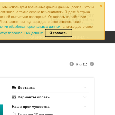
×
 И ВОЗВРАТ
АРЕНДА
МОНТАЖ
ОПТОВЫЙ ОТДЕЛ
Мы используем временные файлы данных (cookie), чтобы
ективнее, а также сервис веб-аналитики Яндекс.Метрика
8 (495) 502-57-27
ченной статистики посещений. Оставаясь на сайте или
info@radiodigital.ru
Я согласен», вы подтверждаете свое ознакомление с
Контакты
Перезвонить
шении обработки персональных данных
, а также даете свое
ботку персональных данных.
Я согласен
0
КАБИНЕТ
КОРЗИНА
9
из
210
Доставка
Варианты оплаты
Наши преимушества
Гарантия 12 месяцев