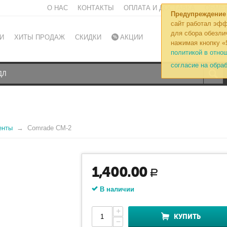
О НАС
КОНТАКТЫ
ОПЛАТА И ДОСТАВКА
ОБМЕН
Предупреждение
сайт работал эфф
для сбора обезли
И
ХИТЫ ПРОДАЖ
СКИДКИ
АКЦИИ
нажимая кнопку «
политикой в отно
согласие на обра
енты
Comrade CM-2
1,400.00
Р
В наличии
+
КУПИТЬ
−