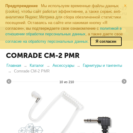
×
Предупреждение
Мы используем временные файлы данных
8 (495) 502-57-27
(cookie), чтобы сайт работал эффективнее, а также сервис веб-
info@radiodigital.ru
аналитики Яндекс.Метрика для сбора обезличенной статистики
Контакты
Перезвонить
посещений. Оставаясь на сайте или нажимая кнопку «Я
согласен», вы подтверждаете свое ознакомление с
политикой в
0
КАТАЛОГ
отношении обработки персональных данных
, а также даете свое
ТОВАРОВ
согласие на обработку персональных данных.
Я согласен
COMRADE CM-2 PMR
Главная
Каталог
Аксессуары
Гарнитуры и тангенты
Comrade CM-2 PMR
10
из
210