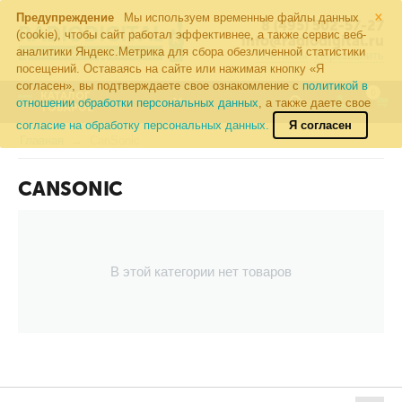
×
Предупреждение
Мы используем временные файлы данных
8 (495) 502-57-27
(cookie), чтобы сайт работал эффективнее, а также сервис веб-
info@radiodigital.ru
аналитики Яндекс.Метрика для сбора обезличенной статистики
Контакты
Перезвонить
посещений. Оставаясь на сайте или нажимая кнопку «Я
согласен», вы подтверждаете свое ознакомление с
политикой в
0
КАТАЛОГ
отношении обработки персональных данных
, а также даете свое
ТОВАРОВ
согласие на обработку персональных данных.
Я согласен
Главная
CanSonic
CANSONIC
В этой категории нет товаров