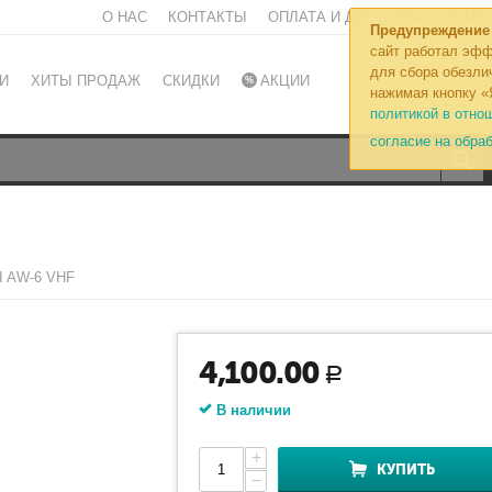
О НАС
КОНТАКТЫ
ОПЛАТА И ДОСТАВКА
ОБМЕН
Предупреждение
сайт работал эфф
для сбора обезли
И
ХИТЫ ПРОДАЖ
СКИДКИ
АКЦИИ
нажимая кнопку «
политикой в отно
согласие на обра
I AW-6 VHF
4,100.00
Р
В наличии
+
КУПИТЬ
−