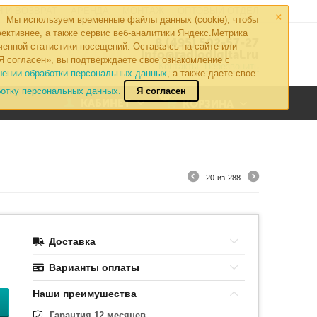
×
 И ВОЗВРАТ
АРЕНДА
МОНТАЖ
ОПТОВЫЙ ОТДЕЛ
Мы используем временные файлы данных (cookie), чтобы
ективнее, а также сервис веб-аналитики Яндекс.Метрика
8 (495) 502-57-27
ченной статистики посещений. Оставаясь на сайте или
info@radiodigital.ru
Я согласен», вы подтверждаете свое ознакомление с
Контакты
Перезвонить
шении обработки персональных данных
, а также даете свое
ботку персональных данных.
Я согласен
0
КАБИНЕТ
КОРЗИНА
20
из
288
Доставка
Варианты оплаты
Наши преимушества
Гарантия 12 месяцев