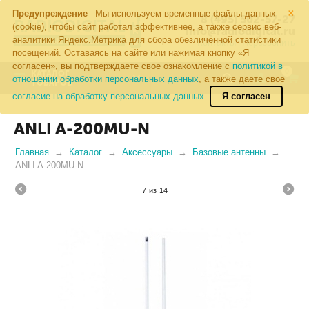
×
Предупреждение
Мы используем временные файлы данных
8 (495) 502-57-27
(cookie), чтобы сайт работал эффективнее, а также сервис веб-
info@radiodigital.ru
аналитики Яндекс.Метрика для сбора обезличенной статистики
Контакты
Перезвонить
посещений. Оставаясь на сайте или нажимая кнопку «Я
согласен», вы подтверждаете свое ознакомление с
политикой в
0
КАТАЛОГ
отношении обработки персональных данных
, а также даете свое
ТОВАРОВ
согласие на обработку персональных данных.
Я согласен
ANLI A-200MU-N
Главная
Каталог
Аксессуары
Базовые антенны
ANLI A-200MU-N
7
из
14