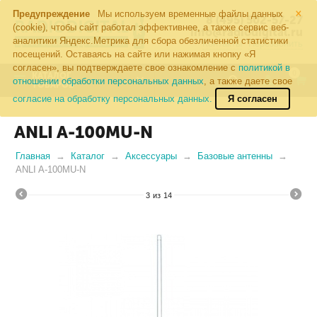
×
Предупреждение
Мы используем временные файлы данных
8 (495) 502-57-27
(cookie), чтобы сайт работал эффективнее, а также сервис веб-
info@radiodigital.ru
аналитики Яндекс.Метрика для сбора обезличенной статистики
Контакты
Перезвонить
посещений. Оставаясь на сайте или нажимая кнопку «Я
согласен», вы подтверждаете свое ознакомление с
политикой в
0
КАТАЛОГ
отношении обработки персональных данных
, а также даете свое
ТОВАРОВ
согласие на обработку персональных данных.
Я согласен
ANLI A-100MU-N
Главная
Каталог
Аксессуары
Базовые антенны
ANLI A-100MU-N
3
из
14