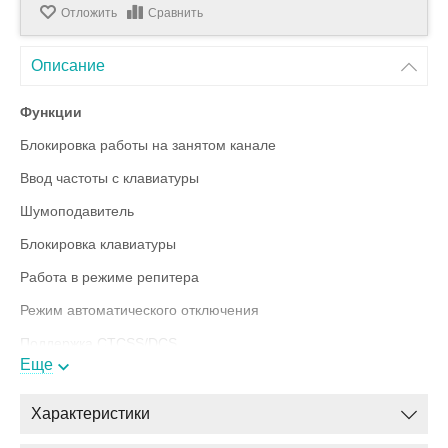
Отложить
Сравнить
Описание
Функции
Блокировка работы на занятом канале
Ввод частоты с клавиатуры
Шумоподавитель
Блокировка клавиатуры
Работа в режиме репитера
Режим автоматического отключения
Поддержка CTCSS/DCS
Еще
Индикация уровня принимаемого сигнала
Выбор вызывного канала
Характеристики
Прочный корпус