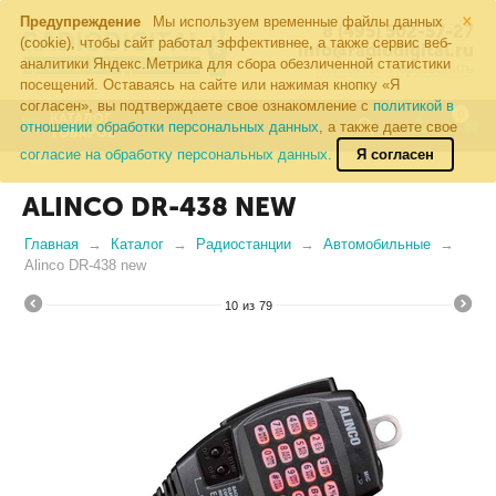
×
Предупреждение
Мы используем временные файлы данных
8 (495) 502-57-27
(cookie), чтобы сайт работал эффективнее, а также сервис веб-
info@radiodigital.ru
аналитики Яндекс.Метрика для сбора обезличенной статистики
Контакты
Перезвонить
посещений. Оставаясь на сайте или нажимая кнопку «Я
согласен», вы подтверждаете свое ознакомление с
политикой в
0
КАТАЛОГ
отношении обработки персональных данных
, а также даете свое
ТОВАРОВ
согласие на обработку персональных данных.
Я согласен
ALINCO DR-438 NEW
Главная
Каталог
Радиостанции
Автомобильные
Alinco DR-438 new
10
из
79