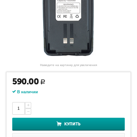
Наведите на картинку для увеличения
590.00
Р
В наличии
+
−
КУПИТЬ