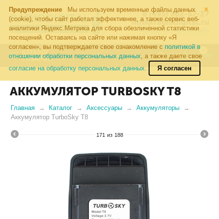
×
Предупреждение
Мы используем временные файлы данных
8 (495) 502-57-27
(cookie), чтобы сайт работал эффективнее, а также сервис веб-
info@radiodigital.ru
аналитики Яндекс.Метрика для сбора обезличенной статистики
Контакты
Перезвонить
посещений. Оставаясь на сайте или нажимая кнопку «Я
согласен», вы подтверждаете свое ознакомление с
политикой в
0
КАТАЛОГ
отношении обработки персональных данных
, а также даете свое
ТОВАРОВ
согласие на обработку персональных данных.
Я согласен
АККУМУЛЯТОР TURBOSKY T8
Главная
Каталог
Аксессуары
Аккумуляторы
Аккумулятор TurboSky T8
171
из
188