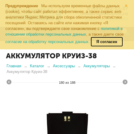
×
Предупреждение
Мы используем временные файлы данных
8 (495) 502-57-27
(cookie), чтобы сайт работал эффективнее, а также сервис веб-
info@radiodigital.ru
аналитики Яндекс.Метрика для сбора обезличенной статистики
Контакты
Перезвонить
посещений. Оставаясь на сайте или нажимая кнопку «Я
согласен», вы подтверждаете свое ознакомление с
политикой в
0
КАТАЛОГ
отношении обработки персональных данных
, а также даете свое
ТОВАРОВ
согласие на обработку персональных данных.
Я согласен
АККУМУЛЯТОР КРУИЗ-38
Главная
Каталог
Аксессуары
Аккумуляторы
Аккумулятор Круиз-38
180
из
188