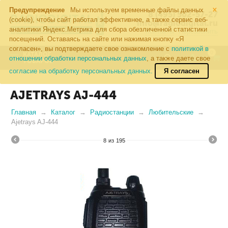
×
Предупреждение
Мы используем временные файлы данных
8 (495) 502-57-27
(cookie), чтобы сайт работал эффективнее, а также сервис веб-
info@radiodigital.ru
аналитики Яндекс.Метрика для сбора обезличенной статистики
Контакты
Перезвонить
посещений. Оставаясь на сайте или нажимая кнопку «Я
согласен», вы подтверждаете свое ознакомление с
политикой в
0
КАТАЛОГ
отношении обработки персональных данных
, а также даете свое
ТОВАРОВ
согласие на обработку персональных данных.
Я согласен
AJETRAYS AJ-444
Главная
Каталог
Радиостанции
Любительские
Ajetrays AJ-444
8
из
195