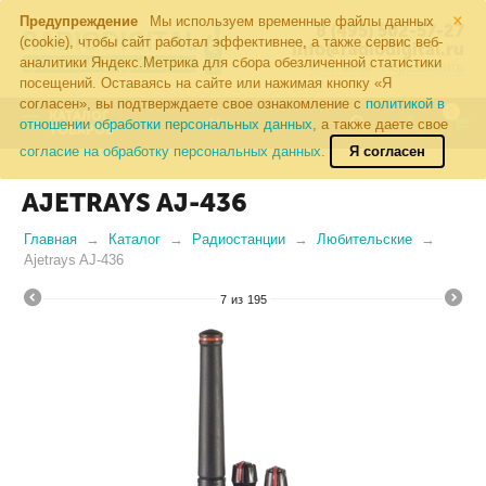
×
Предупреждение
Мы используем временные файлы данных
8 (495) 502-57-27
(cookie), чтобы сайт работал эффективнее, а также сервис веб-
info@radiodigital.ru
аналитики Яндекс.Метрика для сбора обезличенной статистики
Контакты
Перезвонить
посещений. Оставаясь на сайте или нажимая кнопку «Я
согласен», вы подтверждаете свое ознакомление с
политикой в
0
КАТАЛОГ
отношении обработки персональных данных
, а также даете свое
ТОВАРОВ
согласие на обработку персональных данных.
Я согласен
AJETRAYS AJ-436
Главная
Каталог
Радиостанции
Любительские
Ajetrays AJ-436
7
из
195